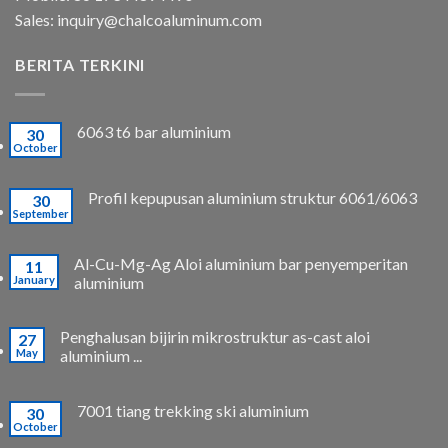
Sales:
inquiry@chalcoaluminum.com
BERITA TERKINI
6063 t6 bar aluminium
30
October
Profil kepupusan aluminium struktur 6061/6063
30
September
Al-Cu-Mg-Ag Aloi aluminium bar penyemperitan
11
January
aluminium
Penghalusan bijirin mikrostruktur as-cast aloi
27
May
aluminium ...
7001 tiang trekking ski aluminium
30
October